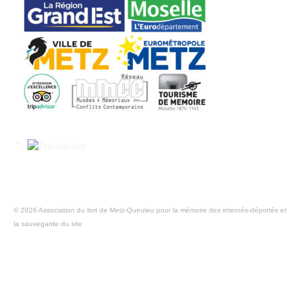
© 2026 Association du fort de Metz-Queuleu pour la mémoire des internés-déportés et
la sauvegarde du site